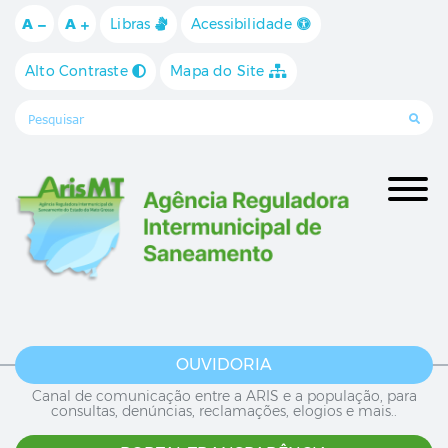
Ir para o conteúdo [alt+1]
Ir para o menu [alt+2]
Ir para a busca [alt+3]
A
A
Libras
Acessibilidade
Alto Contraste
Mapa do Site
OUVIDORIA
Canal de comunicação entre a ARIS e a população, para
consultas, denúncias, reclamações, elogios e mais..