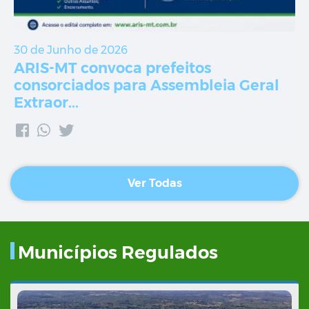
30 de Junho de 2026
ARIS-MT convoca prefeitos
consorciados para Assembleia Geral
Extraor...
Ver Todas
Municípios Regulados